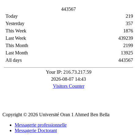
4
4
3
5
6
7
Today
219
Yesterday
357
This Week
1876
Last Week
439239
This Month
2199
Last Month
13925
All days
443567
Your IP: 216.73.217.59
2026-08-07 14:43
Visitors Counter
Copyright © 2026 Université Oran 1 Ahmed Ben Bella
Messagerie professionnelle
Messagerie Doctorant