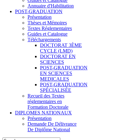
Guides et Catalogue
Annuaire d'Habilitation
POST-GRADUATION
Présentation
Thèses et Mémoires
Textes Réglementaires
Guides et Catalogue
Téléchargements
DOCTORAT 3ÈME
CYCLE (LMD)
DOCTORAT EN
SCIENCES
POST-GRADUATION
EN SCIENCES
MEDICALES
POST-GRADUATION
SPÉCIALISÉE
Recueil des Textes
réglementaires en
Formation Doctorale
DIPLOMES NATIONAUX
Présentation
Demande De Délivrance
De Diplôme National