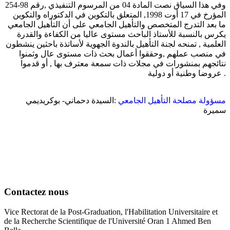
وفي هذا السياق نصت المادة 04 من المرسوم التنفيذي ,رقم 98-254
المؤرخ في 17 أوت 1998, المتعلق بالتكوين في الدكتوراه والتكوين
ما بعد التدرج المتخصص والتأهيل الجامعي على أن التأهيل الجامعي
يكرس بالنسبة للأستاذ الباحث مستوى عاليا من الكفاءة والقدرة
العلمية , تمنحه لجنة التأهيل بالندوة الجهوية لأساتذة باحثين ينشطون
في منصب عملهم ,وحققوا أعمال بحث ذات مستوى عال وثمنوا
نتائجهم بمنشورات في مجلات ذات سمعة معترف بها , أو قدموا
عروضا وطنية أو دولية .
مسؤولة مصلحة التأهيل الجامعي
:السيدة دحماني- بوكريديمي
سميرة
Contactez nous
Vice Rectorat de la Post-Graduation, l'Habilitation Universitaire et
de la Recherche Scientifique de l'Université Oran 1 Ahmed Ben