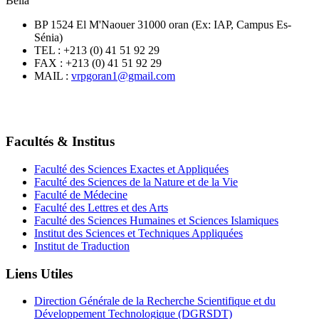
Bella
BP 1524 El M'Naouer 31000 oran (Ex: IAP, Campus Es-
Sénia)
TEL : +213 (0) 41 51 92 29
FAX : +213 (0) 41 51 92 29
MAIL :
vrpgoran1@gmail.com
Facultés & Institus
Faculté des Sciences Exactes et Appliquées
Faculté des Sciences de la Nature et de la Vie
Faculté de Médecine
Faculté des Lettres et des Arts
Faculté des Sciences Humaines et Sciences Islamiques
Institut des Sciences et Techniques Appliquées
Institut de Traduction
Liens Utiles
Direction Générale de la Recherche Scientifique et du
Développement Technologique (DGRSDT)