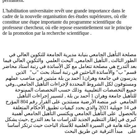
permanent.
L'habilitation universitaire revêt une grande importance dans le
cadre de la nouvelle organisation des études supérieures, où elle
constitue une étape importante du programme scientifique du
professeur chercheur, où elle repose essentiellement sur le principe
de la promotion par la recherche scientifique .
مصلحة التأهيل الجامعي بنيابة مديرية الجامعة للتكوين العالي في
الطور الثالث , التأهيل الجامعي, البحث العلمي والتكوين العالي فيما
بعد التدرج هي مصلحة تتعامل مع كل
الأساتذة في رتبة أستاذ محاضر
قسم" ب" والأساتذة الباحثين في رتبة أستاذ بحث "ب" الذين
يدرسون في جامعة وهران1 أحمد بن بلة مثبتين في مناصب عملهم
ومستوفون لكل الشروط المحددة لإجراءات التأهيل الجامعي.,وفي
جميع التخصصات التعليمية وذلك حسب التخصصات الممنوحة
للتأهيل جامعة وهران 1 أحمد بن بلة , لتسيير إجراءات التأهيل
الجامعي عبر منصة الأرضية مستندين على القرار رقم 804 المؤرخ
في 14 جويلية 2021 والذي يحدد كيفيات تطبيق الأحكام المتعلقة
بالحصول على التأهيل الجامعي ويكتسي التأهيل الجامعي أهمية
كبرى في إطار التنظيم الجديد للدراسات ما بعد التدرج ,حيث يشكل
مرحلة هامة في السيرة العلمية للأستاذ الباحث حيث ترتكز أساسا
على مبدأ الترقية عن طريق البحث