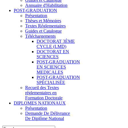
Guides et Catalogue
Annuaire d'Habilitation
POST-GRADUATION
Présentation
Thèses et Mémoires
Textes Réglementaires
Guides et Catalogue
Téléchargements
DOCTORAT 3ÈME
CYCLE (LMD)
DOCTORAT EN
SCIENCES
POST-GRADUATION
EN SCIENCES
MEDICALES
POST-GRADUATION
SPÉCIALISÉE
Recueil des Textes
réglementaires en
Formation Doctorale
DIPLOMES NATIONAUX
Présentation
Demande De Délivrance
De Diplôme National