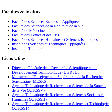
Facultés & Institus
Faculté des Sciences Exactes et Appliquées
Faculté des Sciences de la Nature et de la Vie
Faculté de Médecine
Faculté des Lettres et des Arts
Faculté des Sciences Humaines et Sciences Islamiques
Institut des Sciences et Techniques Appliquées
Institut de Traduction
Liens Utiles
Direction Générale de la Recherche Scientifique et du
Développement Technologique (DGRSDT)
Ministère de l'Enseignement Supérieur et de la Recherche
Scientifique (MESRS)
Agence Thématique de Recherche en Science de la Santé et
de la Vie (ATRSSV)
Agence Thématique de Recherche en Sciences Sociales et
Humaines (ATRSSH)
Agence Thématique de Recherche en Science et Technologie
(ATRSST)