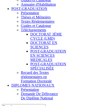
Guides et Catalogue
Annuaire d'Habilitation
POST-GRADUATION
Présentation
Thèses et Mémoires
Textes Réglementaires
Guides et Catalogue
Téléchargements
DOCTORAT 3ÈME
CYCLE (LMD)
DOCTORAT EN
SCIENCES
POST-GRADUATION
EN SCIENCES
MEDICALES
POST-GRADUATION
SPÉCIALISÉE
Recueil des Textes
réglementaires en
Formation Doctorale
DIPLOMES NATIONAUX
Présentation
Demande De Délivrance
De Diplôme National