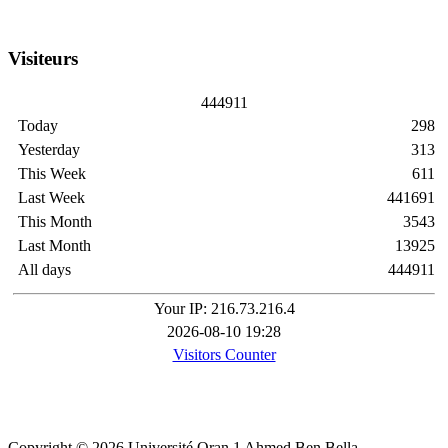
Visiteurs
4
4
4
9
1
1
Today
298
Yesterday
313
This Week
611
Last Week
441691
This Month
3543
Last Month
13925
All days
444911
Your IP: 216.73.216.4
2026-08-10 19:28
Visitors Counter
Copyright © 2026 Université Oran 1 Ahmed Ben Bella