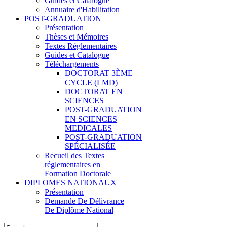
Guides et Catalogue
Annuaire d'Habilitation
POST-GRADUATION
Présentation
Thèses et Mémoires
Textes Réglementaires
Guides et Catalogue
Téléchargements
DOCTORAT 3ÈME
CYCLE (LMD)
DOCTORAT EN
SCIENCES
POST-GRADUATION
EN SCIENCES
MEDICALES
POST-GRADUATION
SPÉCIALISÉE
Recueil des Textes
réglementaires en
Formation Doctorale
DIPLOMES NATIONAUX
Présentation
Demande De Délivrance
De Diplôme National