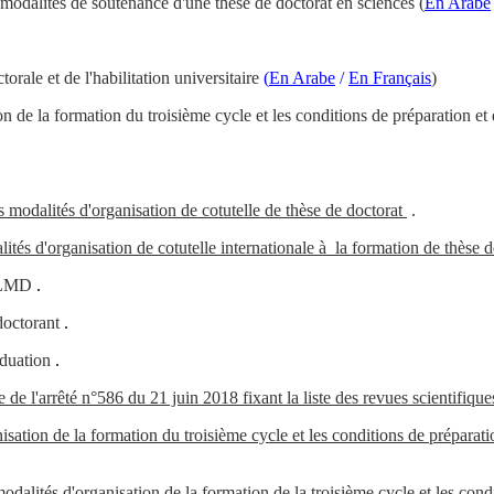
 modalités de soutenance d'une thèse de doctorat en sciences
(
En Arabe
rale et de l'habilitation universitaire
(
En Arabe
/
En Français
)
n de la formation du troisième cycle et les conditions de préparation et
 modalités d'organisation de cotutelle de thèse de doctorat
.
lités d'organisation de cotutelle internationale à
la formation de thèse 
s LMD
.
doctorant
.
aduation
.
 l'arrêté n°586 du 21 juin 2018 fixant la liste des revues scientifiques 
ation de la formation du troisième cycle et les conditions de préparati
alités d'organisation de la formation de la troisième cycle et les condi