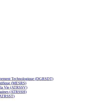
eloppement Technologique (DGRSDT)
entifique (MESRS)
e la Vie (ATRSSV)
umaines (ATRSSH)
 (ATRSST)