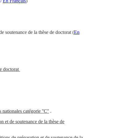
/
En Français
)
 de soutenance de la thèse de doctorat
(
En
de doctorat
nationales catégorie ''C''
.
on et de soutenance de la thèse de
tions de préparation et de soutenance de la