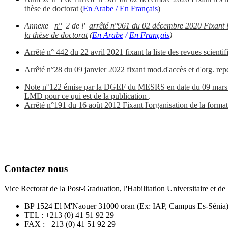
thèse de doctorat
(
En Arabe
/
En Français
)
Annexe
n°
2 de l'
arrêté n°961 du 02 décembre 2020 Fixant le
la thèse de doctorat
(
En Arabe
/
En Français
)
Arrêté n° 442 du 22 avril 2021 fixant la liste des revues scientifi
Arrêté n°28 du 09 janvier 2022 fixant mod.d'accès et d'org.
rep
Note n°122 émise par la DGEF du MESRS en date du 09 mars 2022 
LMD pour ce qui est de la publication
.
Arrêté n°191 du 16 août 2012 Fixant l'organisation de la format
Contactez nous
Vice Rectorat de la Post-Graduation, l'Habilitation Universitaire et 
BP 1524 El M'Naouer 31000 oran (Ex: IAP, Campus Es-Sénia
TEL : +213 (0) 41 51 92 29
FAX : +213 (0) 41 51 92 29