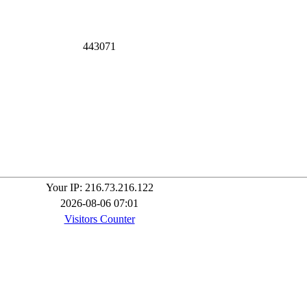
4
4
3
0
7
1
Your IP: 216.73.216.122
2026-08-06 07:01
Visitors Counter