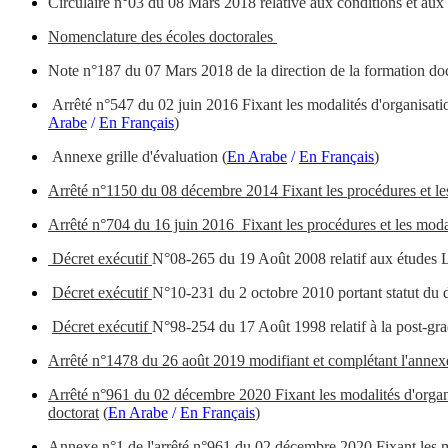
Circulaire n°03 du 08 Mars 2018 relative aux conditions et aux
Nomenclature des écoles doctorales
Note n°187 du 07 Mars 2018 de la direction de la formation docto
Arrêté n°547 du 02 juin 2016 Fixant les modalités d'organisatio
Arabe
/
En Français
)
Annexe grille d'évaluation
(
En Arabe
/
En Français
)
Arrêté n°1150 du 08 décembre 2014 Fixant les procédures et les
Arrêté n°704 du 16 juin 2016
Fixant les procédures et les moda
Décret
exécutif
N°08-265 du 19 Août 2008 relatif aux étude
Décret
exécutif
N°10-231 du 2 octobre 2010 portant statut du 
Décret
exécutif
N°98-254 du 17 Août 1998 relatif à la post-gr
Arrêté n°1478 du 26 août 2019 modifiant et complétant l'annexe de
Arrêté n°961 du 02 décembre 2020 Fixant les modalités d'organis
doctorat
(
En Arabe
/
En Français
)
Annexe n°1 de l'arrêté n°961 du 02 décembre 2020 Fixant les mod