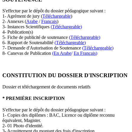
S'effectue par le dépôt du dossier pédagogique suivant :
1- Agrément de jury (
Téléchargeable
)
2- Annexes (
Arabe
/
Français
)
3- Instances Scientifiques
(
Téléchargeable
)
4-
Publication(s)
5- Fiche de publicité de soutenance
(
Téléchargeable
)
6- Rapport de Soutenabilité
(
Téléchargeable
)
7- Demande d'Autorisation de Soutenance
(
Téléchargeable
)
8- Canevas de Publication
(En Arabe
/
En Français
)
CONSTITUTION DU DOSSIER D'INSCRIPTION
Dossier et téléchargement de documents relatifs
* PREMIÈRE INSCRIPTION
S'effectue par le dépôt du dossier pédagogique suivant :
1- Copies des diplômes : BAC, Licence ou diplôme reconnu
équivalent, Magister.
2- 01 Photo d'identité.
3- Acquittement du montant des frais d'inscription