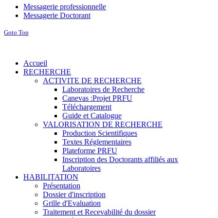
Messagerie professionnelle
Messagerie Doctorant
Goto Top
Accueil
RECHERCHE
ACTIVITE DE RECHERCHE
Laboratoires de Recherche
Canevas :Projet PRFU
Téléchargement
Guide et Catalogue
VALORISATION DE RECHERCHE
Production Scientifiques
Textes Réglementaires
Plateforme PRFU
Inscription des Doctorants affiliés aux
Laboratoires
HABILITATION
Présentation
Dossier d'inscription
Grille d'Evaluation
Traitement et Recevabilité du dossier