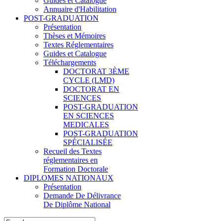
Guides et Catalogue
Annuaire d'Habilitation
POST-GRADUATION
Présentation
Thèses et Mémoires
Textes Réglementaires
Guides et Catalogue
Téléchargements
DOCTORAT 3ÈME
CYCLE (LMD)
DOCTORAT EN
SCIENCES
POST-GRADUATION
EN SCIENCES
MEDICALES
POST-GRADUATION
SPÉCIALISÉE
Recueil des Textes
réglementaires en
Formation Doctorale
DIPLOMES NATIONAUX
Présentation
Demande De Délivrance
De Diplôme National