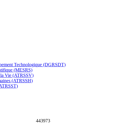
eloppement Technologique (DGRSDT)
entifique (MESRS)
e la Vie (ATRSSV)
umaines (ATRSSH)
 (ATRSST)
4
4
3
9
7
3