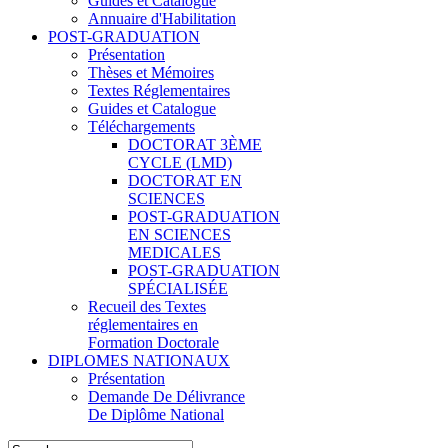
Guides et Catalogue
Annuaire d'Habilitation
POST-GRADUATION
Présentation
Thèses et Mémoires
Textes Réglementaires
Guides et Catalogue
Téléchargements
DOCTORAT 3ÈME
CYCLE (LMD)
DOCTORAT EN
SCIENCES
POST-GRADUATION
EN SCIENCES
MEDICALES
POST-GRADUATION
SPÉCIALISÉE
Recueil des Textes
réglementaires en
Formation Doctorale
DIPLOMES NATIONAUX
Présentation
Demande De Délivrance
De Diplôme National