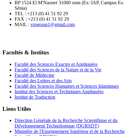
BP 1524 El M'Naouer 31000 oran (Ex: IAP, Campus Es-
Sénia)
TEL : +213 (0) 41 51 92 29
FAX : +213 (0) 41 51 92 29
MAIL :
vrpgoran1@gmail.com
Facultés & Institus
Faculté des Sciences Exactes et Appliquées
Faculté des Sciences de la Nature et de la Vie
Faculté de Médecine
Faculté des Lettres et des Arts
Faculté des Sciences Humaines et Sciences Islamiques
Institut des Sciences et Techniques Appliquées
Institut de Traduction
Liens Utiles
Direction Générale de la Recherche Scientifique et du
Développement Technologique (DGRSDT)
Ministère de l'Enseignement Supérieur et de la Recherche