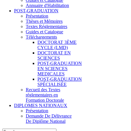
Guides et Catalogue
Annuaire d'Habilitation
POST-GRADUATION
Présentation
Thèses et Mémoires
Textes Réglementaires
Guides et Catalogue
Téléchargements
DOCTORAT 3ÈME
CYCLE (LMD)
DOCTORAT EN
SCIENCES
POST-GRADUATION
EN SCIENCES
MEDICALES
POST-GRADUATION
SPÉCIALISÉE
Recueil des Textes
réglementaires en
Formation Doctorale
DIPLOMES NATIONAUX
Présentation
Demande De Délivrance
De Diplôme National