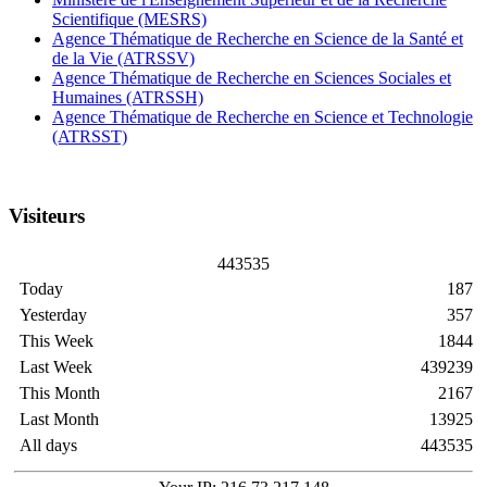
Scientifique (MESRS)
Agence Thématique de Recherche en Science de la Santé et
de la Vie (ATRSSV)
Agence Thématique de Recherche en Sciences Sociales et
Humaines (ATRSSH)
Agence Thématique de Recherche en Science et Technologie
(ATRSST)
Visiteurs
4
4
3
5
3
5
Today
187
Yesterday
357
This Week
1844
Last Week
439239
This Month
2167
Last Month
13925
All days
443535