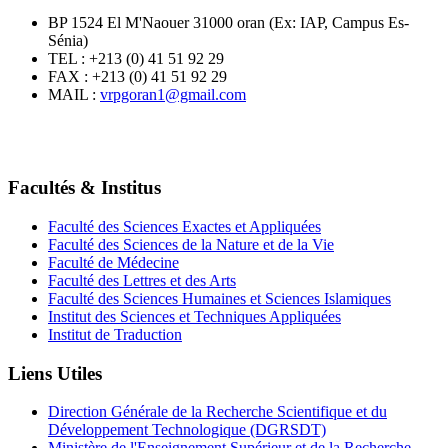
BP 1524 El M'Naouer 31000 oran (Ex: IAP, Campus Es-
Sénia)
TEL : +213 (0) 41 51 92 29
FAX : +213 (0) 41 51 92 29
MAIL :
vrpgoran1@gmail.com
Facultés & Institus
Faculté des Sciences Exactes et Appliquées
Faculté des Sciences de la Nature et de la Vie
Faculté de Médecine
Faculté des Lettres et des Arts
Faculté des Sciences Humaines et Sciences Islamiques
Institut des Sciences et Techniques Appliquées
Institut de Traduction
Liens Utiles
Direction Générale de la Recherche Scientifique et du
Développement Technologique (DGRSDT)
Ministère de l'Enseignement Supérieur et de la Recherche