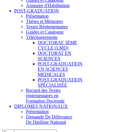
Guides et Catalogue
Annuaire d'Habilitation
POST-GRADUATION
Présentation
Thèses et Mémoires
Textes Réglementaires
Guides et Catalogue
Téléchargements
DOCTORAT 3ÈME
CYCLE (LMD)
DOCTORAT EN
SCIENCES
POST-GRADUATION
EN SCIENCES
MEDICALES
POST-GRADUATION
SPÉCIALISÉE
Recueil des Textes
réglementaires en
Formation Doctorale
DIPLOMES NATIONAUX
Présentation
Demande De Délivrance
De Diplôme National