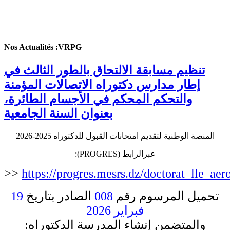
Nos Actualités :VRPG
تنظيم مسابقة الالتحاق بالطور الثالث في
إطار مدارس دكتوراه الاتصالات المؤمنة
والتحكم المحكم في الأجسام الطائرة،
بعنوان السنة الجامعية
المنصة الوطنية لتقديم امتحانات القبول للدكتوراه 2025-2026
:(PROGRES) عبرالرابط
>>
https://progres.mesrs.dz/doctorat_lle_aer
19
الصادر بتاريخ
008
تحميل المرسوم رقم
فبراير 2026
والمتضمن إنشاء المدرسة الدكتوراه: