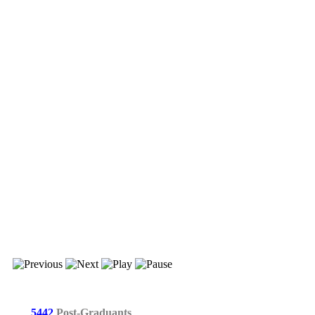
5442
Post-Graduants