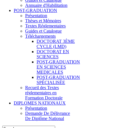
Guides et Catalogue
Annuaire d'Habilitation
POST-GRADUATION
Présentation
Thèses et Mémoires
Textes Réglementaires
Guides et Catalogue
Téléchargements
DOCTORAT 3ÈME
CYCLE (LMD)
DOCTORAT EN
SCIENCES
POST-GRADUATION
EN SCIENCES
MEDICALES
POST-GRADUATION
SPÉCIALISÉE
Recueil des Textes
réglementaires en
Formation Doctorale
DIPLOMES NATIONAUX
Présentation
Demande De Délivrance
De Diplôme National