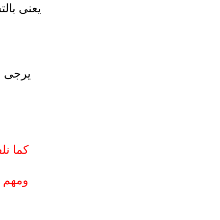
يعنى بالت
يرجى ا
كما نلف
ومهم ج