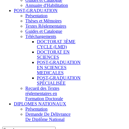
Guides et Catalogue
Annuaire d'Habilitation
POST-GRADUATION
Présentation
Thèses et Mémoires
Textes Réglementaires
Guides et Catalogue
Téléchargements
DOCTORAT 3ÈME
CYCLE (LMD)
DOCTORAT EN
SCIENCES
POST-GRADUATION
EN SCIENCES
MEDICALES
POST-GRADUATION
SPÉCIALISÉE
Recueil des Textes
réglementaires en
Formation Doctorale
DIPLOMES NATIONAUX
Présentation
Demande De Délivrance
De Diplôme National