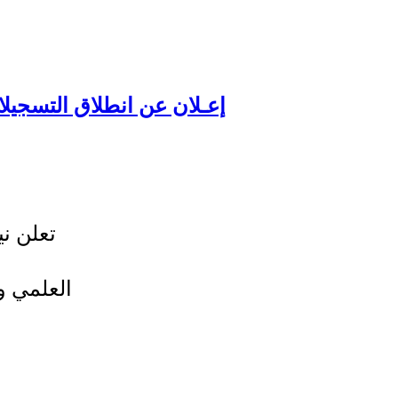
تعلن ني
العلمي و