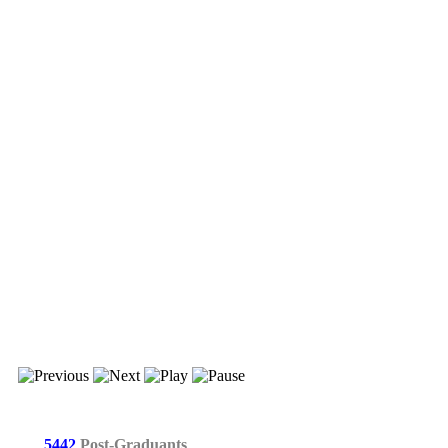
5442
Post-Graduants